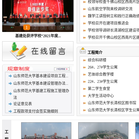
校领导检查千佛山校区西南片
山东航空学院来校调研交流
魏学江讲授树立和践行正确政
学校召开在建项目推进会
1
2
3
4
5
6
学校领导调研长清湖校区建设
基建处获评学校“2021年度...
学校召开千佛山校区西南片区建设
工程简介
综合科研楼
26#、27#学生公寓
艺体综合教学楼
山东师范大学基本建设项目工程...
22#、23#学生公寓
山东师范大学基本建设管理办法...
第二学生食堂
山东师范大学基建工程施工管理办
大学生活动中心
法
山东师范大学长清校区图书馆
论证意见表
山东师范大学长清校区学生公
工程款项支付会签实施细则
工